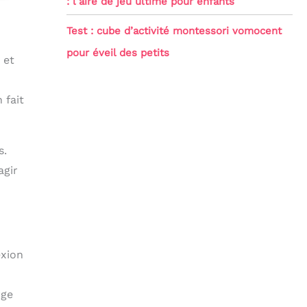
: l’aire de jeu ultime pour enfants
Test : cube d’activité montessori vomocent
pour éveil des petits
 et
 fait
s.
agir
exion
rge