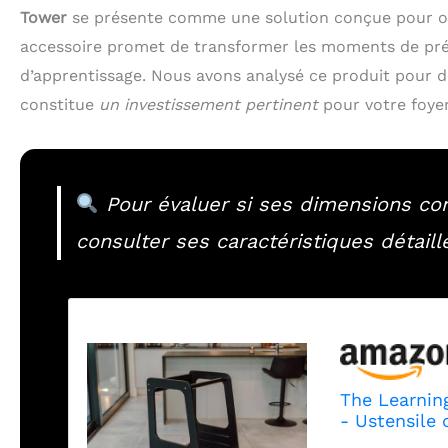
Tower
se présente comme une solution conçue pour offr
accessoire promet de transformer les moments de pré
d’apprentissage. Nous avons analysé ce produit pour dét
constitue
un investissement pertinent
pour votre foyer
Pour évaluer si ses dimensions co
consulter ses caractéristiques détaill
The Learnin
- Ustensile 
gris, bois na