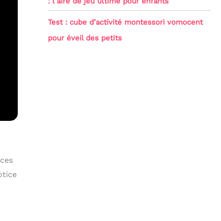
: l’aire de jeu ultime pour enfants
Test : cube d’activité montessori vomocent
pour éveil des petits
èces
otice