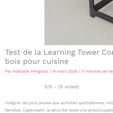
Test de la Learning Tower Co
bois pour cuisine
Par
Adélaïde Fevigniac
/
8 mars 2026
/
5 minutes de le
5/5 - (5 votes)
Intégrer les plus jeunes aux activités quotidiennes, 
familles. Cependant, la sécurité reste une préoccupat