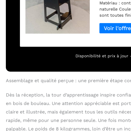
Matériau : cont
naturelle Coule
sont toutes fin
transparent, ce 
également de p
en option pour 
Attention : les
conçus pour aid
ou à développer
Disponibilité et prix à jou
enfant sans sur
appareils d'esc
Assemblage et qualité perçue : une première étape co
Dès la réception, la tour d’apprentissage inspire confi
en bois de bouleau. Une attention appréciable est port
claire et illustrée, mais également tous les outils néc
rapide, même pour une personne seule. Une fois montée
palpable. Le poids de 8 kilogrammes, loin d’être un inc