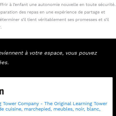
ir à l’enfant une autonomie nouvelle en toute sécurité.
paration des repas en une expérience de partage et
erminer s’il tient véritablement ses promesses et s’il
.
nviennent à votre espace, vous pouvez
ées.
g Tower Company - The Original Learning Tower
de cuisine, marchepied, meubles, noir, blanc,
turel (revêtu) (noir)