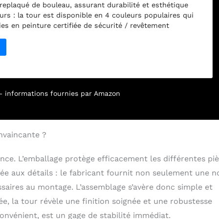
replaqué de bouleau, assurant durabilité et esthétique
urs : la tour est disponible en 4 couleurs populaires qui
ies en peinture certifiée de sécurité / revêtement
qui rend le produit facile à nettoyer. Sécurité : il dispose
ieds de sécurité supplémentaires qui peuvent être ajoutés
éviter le risque de basculement latéral de la tour.
 tours d'apprentissage et autres appareils d'escalade sont
er votre enfant à interagir à hauteur de surface de travail
 son sens de l'aventure. Veuillez ne jamais laisser votre
r – informations fournies par Amazon
veillance pour utiliser sa tour d'apprentissage ou d'autres
alade.
nvaincante ?
ance. L’emballage protège efficacement les différentes pi
ée aux détails : le fabricant fournit non seulement une n
essaires au montage. L’assemblage s’avère donc simple et
, la tour révèle une finition soignée et une robustesse
onvénient, est un gage de stabilité immédiat.