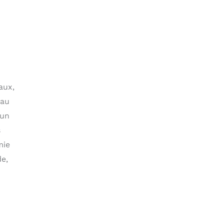
aux,
eau
 un
s
mie
e,