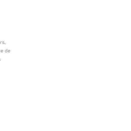
rs,
ce de
s