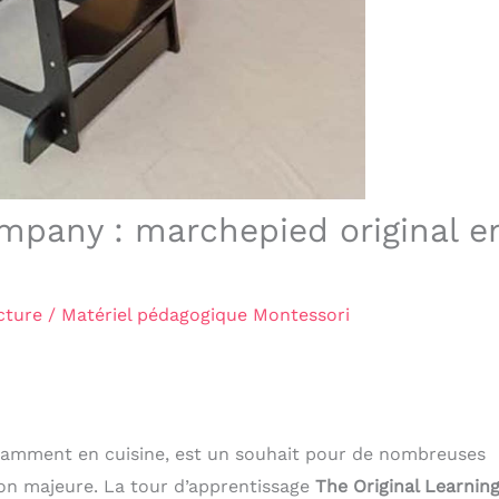
mpany : marchepied original e
cture
/
Matériel pédagogique Montessori
notamment en cuisine, est un souhait pour de nombreuses
ion majeure. La tour d’apprentissage
The Original Learnin