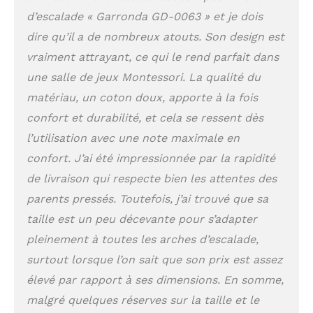
garantit un excellent
d’escalade « Garronda GD-0063 » et je dois
mélange de durabilité et
de douceur. Il est facile
dire qu’il a de nombreux atouts. Son design est
à entretenir et à
vraiment attrayant, ce qui le rend parfait dans
nettoyer. GARRONDA:
une salle de jeux Montessori. La qualité du
Des accessoires de
haute qualité pour la
matériau, un coton doux, apporte à la fois
maison, le jardin, le
confort et durabilité, et cela se ressent dès
balcon et la terrasse -
fabriqués en UE. Nous
l’utilisation avec une note maximale en
présentons la collection
confort. J’ai été impressionnée par la rapidité
'Kids' - des meubles
de livraison qui respecte bien les attentes des
exceptionnels pour
enfants.
parents pressés. Toutefois, j’ai trouvé que sa
taille est un peu décevante pour s’adapter
pleinement à toutes les arches d’escalade,
surtout lorsque l’on sait que son prix est assez
élevé par rapport à ses dimensions. En somme,
malgré quelques réserves sur la taille et le