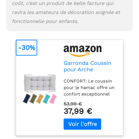
coût, c’est un produit de belle facture qui
ravira les amateurs de décoration soignée et
fonctionnelle pour enfants.
-30%
Garronda Coussin
pour Arche
d'escalade Pont
CONFORT: Le coussin
d'escalade Gris GD-
pour le hamac offre un
0063
confort exceptionnel
grâce à sa structure
53,99 €
moelleuse et à son
37,99 €
matériau agréable au
toucher. Idéal pour se
détendre à tout
moment. DESIGN