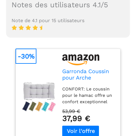
Notes des utilisateurs 4.1/5
Note de 4.1 pour 15 utilisateurs
-30%
Garronda Coussin
pour Arche
d'escalade Pont
CONFORT: Le coussin
d'escalade Gris GD-
pour le hamac offre un
0063
confort exceptionnel
grâce à sa structure
53,99 €
moelleuse et à son
37,99 €
matériau agréable au
toucher. Idéal pour se
détendre à tout