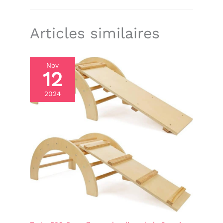
parfaitement à la partie oscillante de l'arche
d'escalade, de sorte que vos enfants ne se sentent
jamais mal à l'aise même lorsqu'ils se balancent ou
Articles similaires
restent longtemps sur l'arc d'escalade. Pas de
points de pression, pas de sensation désagréable -
Juste pur plaisir de jouer avec un confort optimal
Arc d'escalade robuste pour enfants – jusqu'à 50
kg de charge : fabriqué en bois massif et
Nov
12
respectueux de l'environnement, cet arc d'escalade
pour enfants se caractérise par sa excellente
stabilité et sa durabilité – supporte en toute
2024
sécurité jusqu'à 50 kg (environ) La surface lisse et
arrondie élimine les bords tranchants ou les
bavures et les articulations fermement vissées
empêchent tout mouvement de vacillement. Ces
détails de sécurité bien pensés en font un
compagnon de jeu fiable sur lequel les parents
peuvent compter. Arche d'escalade Montessori –
Divertissement éducatif : notre arche d'escalade
Montessori pour enfants (arche d'escalade
Montessori pour enfants) combine le temps de jeu
et le développement durable : réduit le temps
devant l'écran, favorise la créativité, améliore la
motricité et la coordination œil-main, ainsi que les
compétences sociales grâce au jeu partagé. En tant