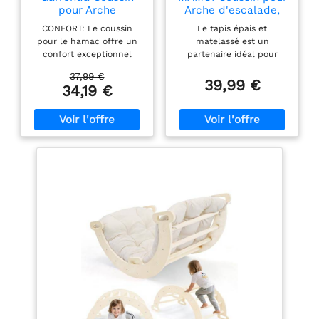
pour Arche
Arche d'escalade,
de douceur. Il est facile
d'escalade Pont
Tapis pour Triangle
à entretenir et à
CONFORT: Le coussin
Le tapis épais et
d'escalade Beige
d'escalade, Aire de
nettoyer. GARRONDA:
pour le hamac offre un
matelassé est un
GD-0063
Jeux et Cadre
confort exceptionnel
partenaire idéal pour
Des accessoires de
d'escalade, pour
grâce à sa structure
l'escalade en intérieur.
haute qualité pour la
l'intérieur
37,99 €
moelleuse et à son
Avec une arche
39,99 €
maison, le jardin, le
34,19 €
matériau agréable au
d'escalade équipée d’un
balcon et la terrasse -
toucher. Idéal pour se
coussin, il est possible
fabriqués en UE. Nous
détendre à tout moment.
d’escalader en toute
présentons la collection
DESIGN UNIVERSEL:
sécurité et avec confort.
L'ensemble de balançoire
Le tapis est fabriqué en
'Kids' - des meubles
avec toboggan, coussin et
perles de silicone. L’offre
exceptionnels pour
plateau présente une
comprend uniquement le
enfants.
structure stable. Le
tapis. Les coussins de
certificat CE garantit la
l’arche d’escalade
plus haute qualité. Facile
mesurent 72 x 58 cm et
à nettoyer. RELAXATION : :
offrent suffisamment
Un coussin de balançoire
d’espace et de confort
offre un confort d'assise.
lors de l’escalade. Le
Il constitue une solution
coussin procure un
pratique pour se
confort et une sécurité
détendre et se ressourcer
accrus. Il sert de surface
après une journée pleine
d’atterrissage douce et
de jeux et de défis.
assure une meilleure