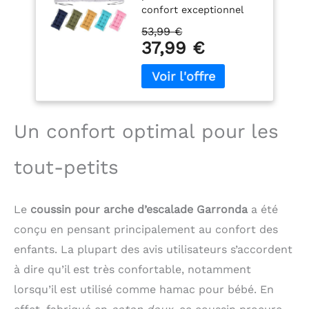
confort exceptionnel
grâce à sa structure
53,99 €
moelleuse et à son
37,99 €
matériau agréable au
toucher. Idéal pour se
détendre à tout
moment. DESIGN
UNIVERSEL: L'ensemble
de balançoire avec
Un confort optimal pour les
toboggan, coussin et
plateau présente une
tout-petits
structure stable. Le
certificat CE garantit la
plus haute qualité.
Le
coussin pour arche d’escalade Garronda
a été
Facile à nettoyer.
RELAXATION : : Un
conçu en pensant principalement au confort des
coussin de balançoire
enfants. La plupart des avis utilisateurs s’accordent
offre un confort
à dire qu’il est très confortable, notamment
d'assise. Il constitue
une solution pratique
lorsqu’il est utilisé comme hamac pour bébé. En
pour se détendre et se