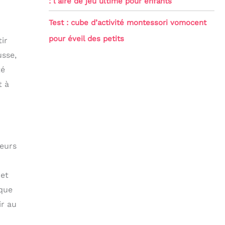
: l’aire de jeu ultime pour enfants
Test : cube d’activité montessori vomocent
pour éveil des petits
ir
usse,
té
t à
teurs
 et
 que
ir au