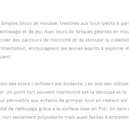
nfort maximaux】. Nos animaux rampants sont fabriqués en
aute densité, qui est durable et ne se déforme pas facilement.
 cuir PU épais est imperméable et résistant aux fissures, non
 simples blocs de mousse. Destinés aux tout-petits à part
re, doux pour la peau et antidérapant, offrant une protection
pplémentaires à votre bébé. 【Facile à monter et à
rentissage et de jeu. Avec leurs six briques géantes en mo
ouets d'escalade pour jeunes enfants peuvent être reliés en
réer des parcours de motricité et de stimuler la créativi
r du velcro, ce qui vous permet de les (dé)monter et de les
rimentation, encourageant les jeunes esprits à explorer e
. Ils amènent les enfants à créer et à apprécier de nouvelles
marque : nettoyer avec un savon doux et de l'eau.
ouent.
ispositifs Soft-Play sont de taille moyenne et suffisamment
es enfants puissent se déplacer puis jouer à l'intérieur ou à
 aspect attrayant attire l'attention des enfants et les plonge
es briques.
ion des blocs Lischwert est évidente. Les avis des utilisa
er. Un point fort souvent mentionné est la découpe et le
ur permettre aux enfants de grimper tout en restant sûr
ité de nettoyage grâce à la surface lisse en PVC. En tant
t non seulement polyvalents mais aussi faciles à entreten