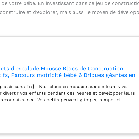
 de votre bébé. En investissant dans ce jeu de constructi
 construire et d’explorer, mais aussi le moyen de dévelop
ets d'escalade,Mousse Blocs de Construction
ifs, Parcours motricité bébé 6 Briques géantes en
e Construction de châteaupour Tout-Petits Bébé 1
laisir sans fin】. Nos blocs en mousse aux couleurs vives
lore
 divertir vos enfants pendant des heures et développer leurs
econnaissance. Vos petits peuvent grimper, ramper et
éliorer les compétences sportives et d'aventure. 【DIY
Les blocs pour les tout-petits sont livrés avec 5 formes
mpris 1 coin, 1 forme de chaise, 2 demi-cercles, 2 rectangles,
nfant puisse créer son propre itinéraire de ramping. Cette
 la créativité et les compétences de résolution de problèmes
 en offrant une expérience de jeu amusante et stimulante.