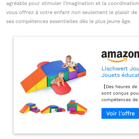
agréable pour stimuler l’imagination et la coordination
vous offrez à votre enfant non seulement le plaisir de
ses compétences essentielles dès le plus jeune âge.
Lischwert Jou
Jouets éducat
Mousse Jeu d
【Des heures de p
Ans+, Multico
sont conçus pour
compétences de r
gambader pour am
Crawling Route】 
différentes, Y co
pour que votre e
fonction stimule
des enfants tout