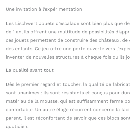
【Sécurité et co
Une invitation à l’expérimentation
coton perlé de h
Le revêtement en
Les Lischwert Jouets d’escalade sont bien plus que de
toxique et inodo
et un confort su
de 1 an, ils offrent une multitude de possibilités d’app
démonter】. Les j
ces jouets permettent de construire des châteaux, de c
toute sécurité pa
des enfants. Ce jeu offre une porte ouverte vers l’expé
ranger facilement
combinaisons. Re
inventer de nouvelles structures à chaque fois qu’ils j
【Portable】 Nos d
légers pour que l
La qualité avant tout
l'extérieur. Leur
dans le monde d
Dès le premier regard et toucher, la qualité de fabricat
sont unanimes : ils sont résistants et conçus pour dur
matériau de la mousse, qui est suffisamment ferme po
confortable. Un autre éloge récurrent concerne la facil
parent, il est réconfortant de savoir que ces blocs son
quotidien.