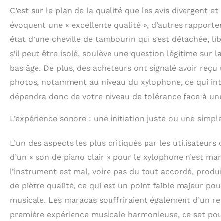
débutants. Équ
C’est sur le plan de la qualité que les avis divergent e
organiser et à 
évoquent une « excellente qualité », d’autres rapporte
et à d'autres o
état d’une cheville de tambourin qui s’est détachée, l
s’il peut être isolé, soulève une question légitime sur
bas âge. De plus, des acheteurs ont signalé avoir reçu
photos, notamment au niveau du xylophone, ce qui inte
dépendra donc de votre niveau de tolérance face à une 
L’expérience sonore : une initiation juste ou une simpl
L’un des aspects les plus critiqués par les utilisateu
d’un « son de piano clair » pour le xylophone n’est ma
l’instrument est mal, voire pas du tout accordé, prod
de piètre qualité, ce qui est un point faible majeur pou
musicale. Les maracas souffriraient également d’un re
première expérience musicale harmonieuse, ce set pour