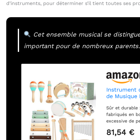
d’instruments, pour déterminer s’il tient toutes ses pr
Cet ensemble musical se distingue 
important pour de nombreux parents.
Instrument 
de Musique 
Batterie Xy
Sûr et durable
Percussions
fabriqués en bo
excessive de pe
sont polis, sur
81,54 €
coins pointus,