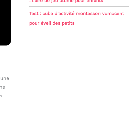
: l’aire de jeu ultime pour enfants
Test : cube d’activité montessori vomocent
pour éveil des petits
 une
une
s
e