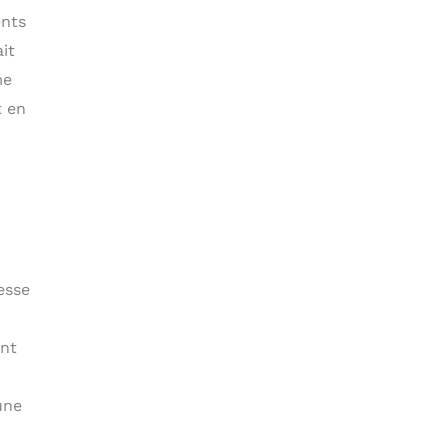
ents
it
me
t en
esse
ant
une