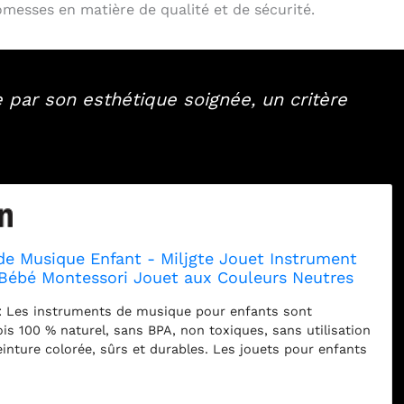
omesses en matière de qualité et de sécurité.
par son esthétique soignée, un critère
de Musique Enfant - Miljgte Jouet Instrument
Bébé Montessori Jouet aux Couleurs Neutres
lophone Bohème Moderne Batteries et
 : Les instruments de musique pour enfants sont
 pour Enfants
is 100 % naturel, sans BPA, non toxiques, sans utilisation
inture colorée, sûrs et durables. Les jouets pour enfants
face lisse, bords arrondis, taille appropriée, non bavures et
 et ne nuira pas à la peau douce du bébé. Jouets éducatifs