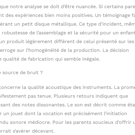
ipé d'un sac à cordon supplémentaire pour vous aider à
t que notre analyse se doit d’être nuancée. Si certains par
ranger, adapté aux voyages en voiture, aux réunions d'amis
nt des expériences bien moins positives. Un témoignage fa
ccasions, pratique à transporter n'importe où.
ibérant un petit disque métallique. Ce type d’incident, mê
 la robustesse de l’assemblage et la sécurité pour un enfan
 un produit légèrement différent de celui présenté sur les
rroge sur l’homogénéité de la production. La décision
qualité de fabrication qui semble inégale.
e source de bruit ?
rs concerne la qualité acoustique des instruments. La prom
nifestement pas tenue. Plusieurs retours indiquent que
uisant des notes dissonantes. Le son est décrit comme ét
r un jouet dont la vocation est précisément l’initiation
ndu sonore médiocre. Pour les parents soucieux d’offrir 
rait s’avérer décevant.