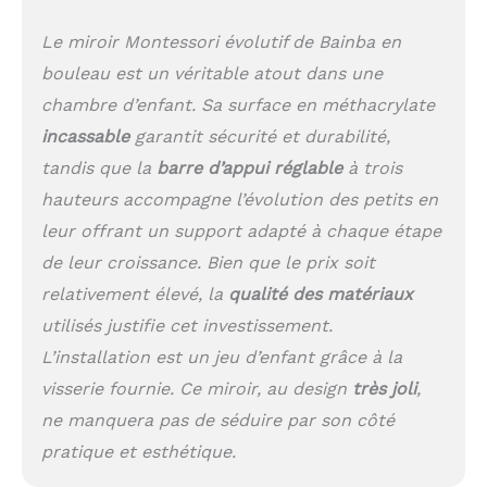
découvrir leur
environnement. Un
Le miroir Montessori évolutif de Bainba en
excellent support pour
bouleau est un véritable atout dans une
encourager les
déplacements, l
chambre d’enfant. Sa surface en méthacrylate
´exploration et la
incassable
garantit sécurité et durabilité,
coordination.
BARRE
tandis que la
barre d’appui réglable
à trois
D´APPUI INCLUSE:
Équipé d´une barre de
hauteurs accompagne l’évolution des petits en
soutien 3 positions, il
leur offrant un support adapté à chaque étape
permet à bébé de le
de leur croissance. Bien que le prix soit
hisser et de se
maintenir debout,
relativement élevé, la
qualité des matériaux
renforçant ainsi son
utilisés justifie cet investissement.
équilibre et sa
confiance en soi dés
L’installation est un jeu d’enfant grâce à la
ses premiers pas.
visserie fournie. Ce miroir, au design
très joli
,
ÉVOLUTIF ET
ne manquera pas de séduire par son côté
TRANSFORMABLE: Une
fois la phase d
pratique et esthétique.
´apprentissage