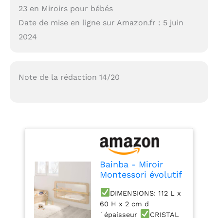
23 en Miroirs pour bébés
Date de mise en ligne sur Amazon.fr : 5 juin
2024
Note de la rédaction 14/20
Bainba - Miroir
Montessori évolutif
Bouleau | Barre
DIMENSIONS: 112 L x
d'appui réglable –
60 H x 2 cm d
Surface incassable
en méthacrylate –
´épaisseur
CRISTAL