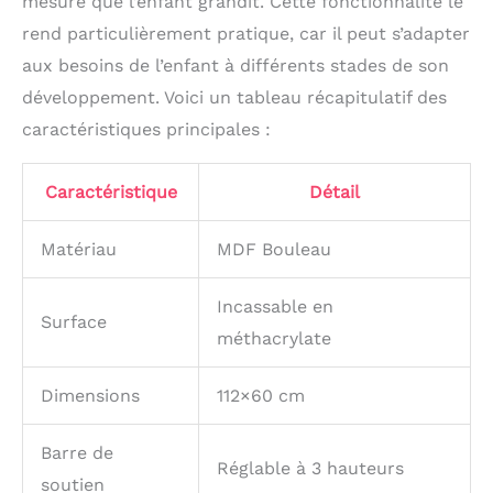
mesure que l’enfant grandit. Cette fonctionnalité le
être retirée pour
rend particulièrement pratique, car il peut s’adapter
transformer le miroir,
en miroir mural vertical,
aux besoins de l’enfant à différents stades de son
parfait pour vérifier son
développement. Voici un tableau récapitulatif des
look avant de partir à l
caractéristiques principales :
´école.
FABRIQUÉ EN
MDF, un matériau à
base de fibres de bois,
Caractéristique
Détail
connu pour sa dureté et
sa résistance. Idéal pour
Matériau
MDF Bouleau
les meubles pour
enfants, il garantit un
produit solide,
Incassable en
confortable et durable
Surface
méthacrylate
pour un usage
quotidien.
FINITION
BOULEAU & PIN
Dimensions
112×60 cm
NATUREL : Le cadre du
miroir, aux lignes
Barre de
arrondies, présente une
Réglable à 3 hauteurs
élégante finition en
soutien