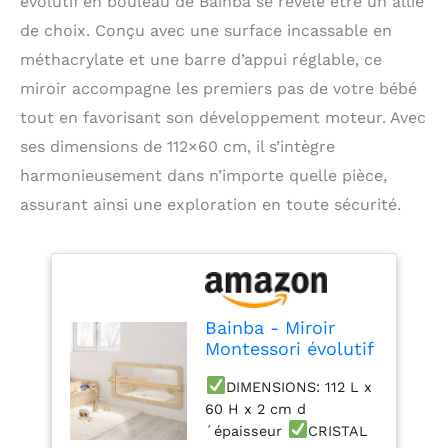
évolutif en bouleau de Bainba se révèle être un allié
de choix. Conçu avec une surface incassable en
méthacrylate et une barre d’appui réglable, ce
miroir accompagne les premiers pas de votre bébé
tout en favorisant son développement moteur. Avec
ses dimensions de 112×60 cm, il s’intègre
harmonieusement dans n’importe quelle pièce,
assurant ainsi une exploration en toute sécurité.
Bainba - Miroir
Montessori évolutif
Bouleau | Barre
DIMENSIONS: 112 L x
d'appui réglable –
60 H x 2 cm d
Surface incassable
en méthacrylate –
´épaisseur
CRISTAL