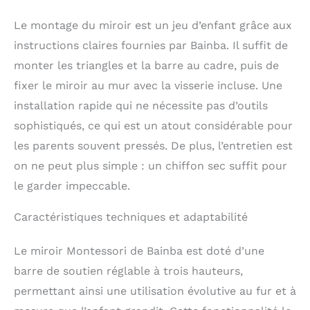
environnement. Un
Le montage du miroir est un jeu d’enfant grâce aux
excellent support pour
encourager les
instructions claires fournies par Bainba. Il suffit de
déplacements, l
monter les triangles et la barre au cadre, puis de
´exploration et la
fixer le miroir au mur avec la visserie incluse. Une
coordination.
BARRE
D´APPUI INCLUSE:
installation rapide qui ne nécessite pas d’outils
Équipé d´une barre de
sophistiqués, ce qui est un atout considérable pour
soutien 3 positions, il
les parents souvent pressés. De plus, l’entretien est
permet à bébé de le
hisser et de se
on ne peut plus simple : un chiffon sec suffit pour
maintenir debout,
le garder impeccable.
renforçant ainsi son
équilibre et sa
Caractéristiques techniques et adaptabilité
confiance en soi dés
ses premiers pas.
ÉVOLUTIF ET
Le miroir Montessori de Bainba est doté d’une
TRANSFORMABLE: Une
barre de soutien réglable à trois hauteurs,
fois la phase d
permettant ainsi une utilisation évolutive au fur et à
´apprentissage
terminée, la barre peut