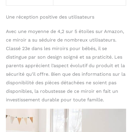
bouleau, tandis que la
barre d’appui est
fabriquée en pin naturel
Une réception positive des utilisateurs
brut. Deux tons
différents pour un
Avec une moyenne de 4,2 sur 5 étoiles sur Amazon,
rendu chaleureux,
ce miroir a su séduire de nombreux utilisateurs.
authentique et 100 %
naturel.
MONTAGE
Classé 23e dans les miroirs pour bébés, il se
FACILE: Il suffira de
distingue par son design soigné et sa praticité. Les
monter les triangles et
la barre au cadre. Puis
parents apprécient l’aspect évolutif du produit et la
de fixer le miroir au
sécurité qu’il offre. Bien que des informations sur la
mur. Visserie fournie
disponibilité des pièces détachées ne soient pas
avec.
disponibles, la robustesse de ce miroir en fait un
investissement durable pour toute famille.