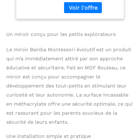
112x60 cm – pour
MÉTHACRYLATE
bébé et Enfant
INCASSABLE: Le miroir
est fabriqué en cristal
méthacrylate, un
matériau sûr, léger et
Un miroir conçu pour les petits explorateurs
résistant, idéal pour une
utilisation en toute
sécurité dans une
Le miroir Bainba Montessori évolutif est un produit
chambre bébé comme d
qui m’a immédiatement attiré par son approche
´enfant. **La réflexion
peut être légèrement
éducative et sécuritaire. Fait en MDF Bouleau, ce
déformée par rapport à
miroir est conçu pour accompagner le
un miroir traditionnel**
développement des tout-petits en stimulant leur
STIMULE LA
MOTRICITÉ ET LA
curiosité et leur autonomie. La surface incassable
CURIOSITÉ: Installé à
en méthacrylate offre une sécurité optimale, ce qui
hauteur de bébé, ce
est rassurant pour les parents soucieux de la
miroir permet aux tout-
petits de s´observer, de
sécurité de leurs enfants.
suivre leurs
mouvements et de
Une installation simple et pratique
découvrir leur